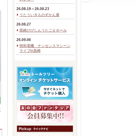
26.08.19～26.08.23
うたういきものずかん展
26.08.27
黒崎ひびしんうたごえホール
26.09.06
明和電機 ナンセンスマシーン
ライブin黒崎
ド