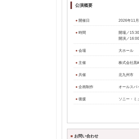
公演概要
●
開催日
2026年11
●
時間
開場／15:3
開演／16:0
●
会場
大ホール
●
主催
株式会社黒
●
共催
北九州市
●
企画制作
オールスパ
●
後援
ソニー・ミ
■
お問い合わせ