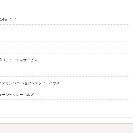
月14日（土）
0
0
崎コミュニティサービス
イスカンパニー/セブンスソフトハウス
ュージックレーベルズ